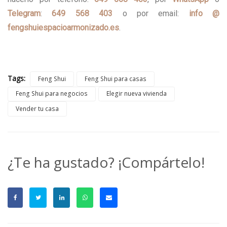
Telegram
:
649 568 403
o por email:
info @
fengshuiespacioarmonizado.es
.
Tags:
Feng Shui
Feng Shui para casas
Feng Shui para negocios
Elegir nueva vivienda
Vender tu casa
¿Te ha gustado? ¡Compártelo!