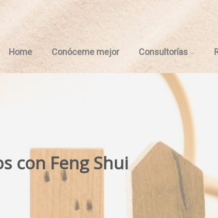
Home
Conóceme mejor
Consultorías
os con Feng Shui