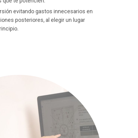
s que te potencien.
ersión evitando gastos innecesarios en
ones posteriores, al elegir un lugar
incipio.