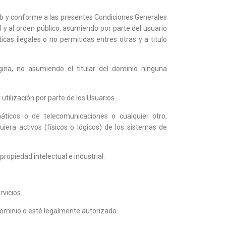
 web y conforme a las presentes Condiciones Generales
al y al orden público, asumiendo por parte del usuario
icas ilegales o no permitidas entres otras y a titulo
gina, no asumiendo el titular del dominio ninguna
 utilización por parte de los Usuarios.
máticos o de telecomunicaciones o cualquier otro,
era activos (físicos o lógicos) de los sistemas de
propiedad intelectual e industrial.
rvicios.
l dominio o esté legalmente autorizado.