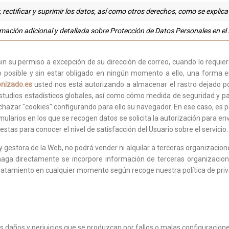
 rectificar y suprimir los datos, así como otros derechos, como se explica
rmación adicional y detallada sobre Protección de Datos Personales en el
sin su permiso a excepción de su dirección de correo, cuando lo requi
lo posible y sin estar obligado en ningún momento a ello, una forma 
nizado.es
usted nos está autorizando a almacenar el rastro dejado por
estudios estadísticos globales, así como cómo medida de seguridad y pa
 rechazar "cookies" configurando para ello su navegador. En ese caso, es
larios en los que se recogen datos se solicita la autorización para env
stas para conocer el nivel de satisfacción del Usuario sobre el servicio.
 y gestora de la Web, no podrá vender ni alquilar a terceras organizacion
haga directamente se incorpore información de terceras organizaci
tratamiento en cualquier momento según recoge nuestra política de priv
 daños y perjuicios que se produzcan por fallos o malas configuracione