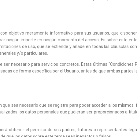
 con objetivo meramente informativo para sus usuarios, que disponen
nar ningún importe en ningún momento del acceso. Es sobre este ento
imitaciones de uso, que se extiende y añade en todas las cláusulas co
enerales y/o particulares.
de ser necesario para servicios concretos. Estas últimas "Condiciones P
isadas de forma específica por el Usuario, antes de que ambas partes 
 que sea necesario que se registre para poder acceder a los mismos, f
zados los datos personales que pudieran ser proporcionados a titular 
á obtener el permiso de sus padres, tutores o representantes legal
 de que los datos sobre este tema sean inexactos o falsos.