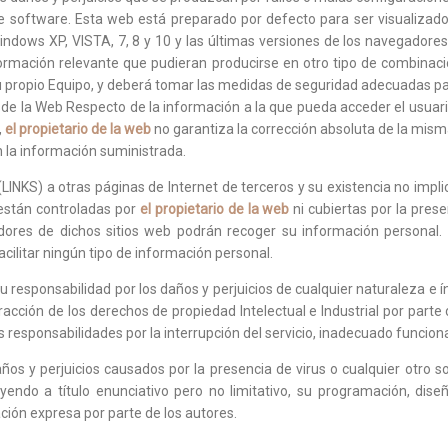
 de software. Esta web está preparado por defecto para ser visualizad
ndows XP, VISTA, 7, 8 y 10 y las últimas versiones de los navegadores
formación relevante que pudieran producirse en otro tipo de combinac
u propio Equipo, y deberá tomar las medidas de seguridad adecuadas pa
e la Web Respecto de la información a la que pueda acceder el usuario
,
el propietario de la web
no garantiza la corrección absoluta de la misma
n la información suministrada.
LINKS) a otras páginas de Internet de terceros y su existencia no impl
 están controladas por
el propietario de la web
ni cubiertas por la prese
adores de dichos sitios web podrán recoger su información personal
cilitar ningún tipo de información personal.
 su responsabilidad por los daños y perjuicios de cualquier naturaleza e í
racción de los derechos de propiedad Intelectual e Industrial por parte d
as responsabilidades por la interrupción del servicio, inadecuado funcion
años y perjuicios causados por la presencia de virus o cualquier otro 
uyendo a título enunciativo pero no limitativo, su programación, dise
ción expresa por parte de los autores.